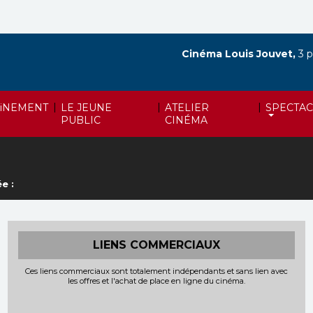
Cinéma Louis Jouvet,
3 p
|
|
|
iNEMENT
LE JEUNE
ATELIER
SPECTAC
PUBLIC
CINÉMA
e :
LIENS COMMERCIAUX
Ces liens commerciaux sont totalement indépendants et sans lien avec
les offres et l'achat de place en ligne du cinéma.