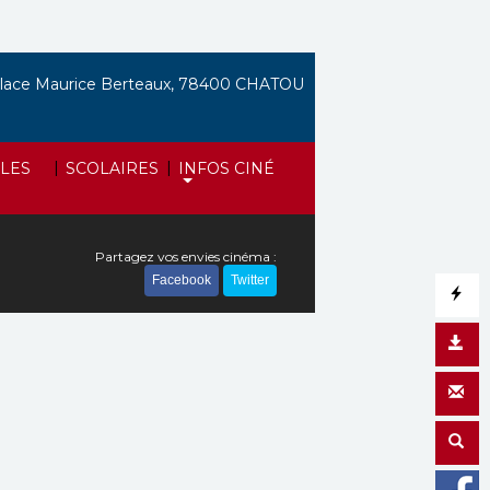
lace Maurice Berteaux, 78400 CHATOU
|
|
LES
SCOLAIRES
INFOS CINÉ
Partagez vos envies cinéma :
Facebook
Twitter