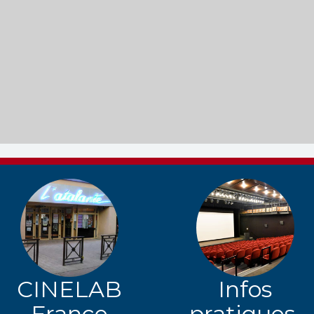
CINELAB
Infos
France
pratiques