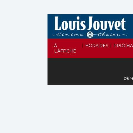
|
|
À
HORAiRES
PROCHA
L'AFFiCHE
Duré